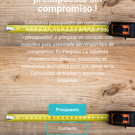
compromiso !
Solicítenos presupuesto sin compromiso
rellenando el formulario en el apartado
«presupuesto”, o póngase en contacto con
nosotros para asesorarle sin ningún tipo de
compromiso. En Pergolas La Arboleda
ofrecemos las mejores soluciones en
estructuras de madera para sus casas en la
Comunidad de Madrid y provincias
limítrofes.
Prespuesto
Contacto