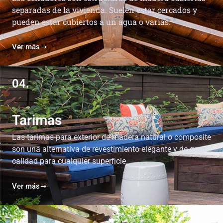
separadas de la vivienda. Suelen estar cercados y
pueden estar cubiertos a un agua o varias.
Ver más
04.
Tarimas
Las tarimas para exterior de madera natural o composite
son una alternativa de revestimiento elegante y de gran
calidad para cualquier superficie.
Ver más