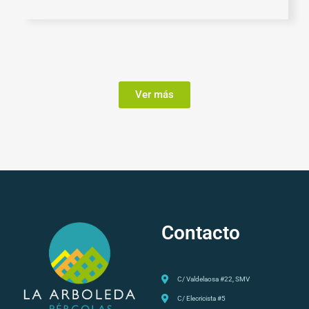
Ver más
Contacto
C/ Valdelaosa #22, SMV
C/ Elecricista #5