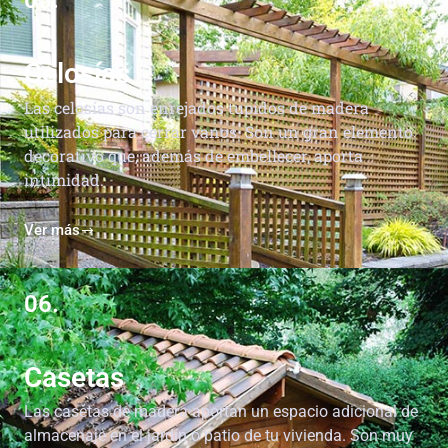
05.
Celosías
Las celosías son enrejados tupidos de madera
utilizados para cerrar vanos. Son un gran elemento
decorativo que, además de embellecer, aporta
intimidad.
Ver más
06.
Casetas
Las casetas de madera aportan un espacio adicional de
almacenaje en el jardín o patio de tu vivienda. Son muy