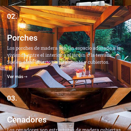
02.
Porches
Los porches de madera son un espacio adosado a la
vivienda entre el interior y el jardín o la terraza.
Suelen estar abiertos lateralmente y cubiertos.
Ver más
03.
Cenadores
Los cenadores son estructuras de madera cubiertas