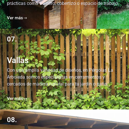
prácticas como trastero, cobertizo o espacio de trabajo.
Ver más
07.
Vallas
Con una amplia variedad de diseños, en Pérgolas La
Arboleda somos especialistas en cerramientos y
cercados de madera natural para tu jardín o patio.
Ver más
08.