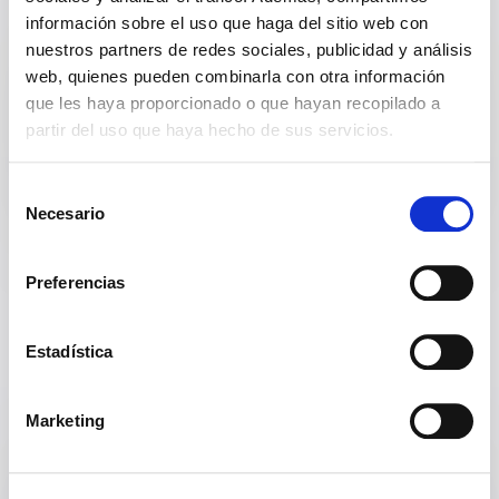
información sobre el uso que haga del sitio web con
Excelencia
nuestros partners de redes sociales, publicidad y análisis
web, quienes pueden combinarla con otra información
La excelencia es lo más importante para
que les haya proporcionado o que hayan recopilado a
nosotros, la perseguimos en cada trabajo para
partir del uso que haya hecho de sus servicios.
garantizar tu satisfacción como cliente y nuestra
propia motivación. Satisfacer todas tus
expectativas es lo primordial.
Selección
Necesario
de
consentimiento
Preferencias
Estadística
Marketing
Experiencia